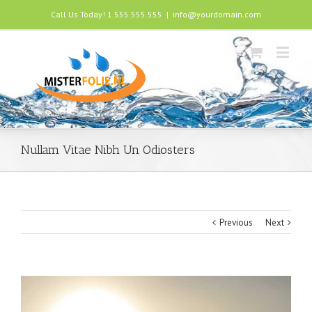
Call Us Today! 1.555.555.555
|
info@yourdomain.com
Nullam Vitae Nibh Un Odiosters
Previous
Next