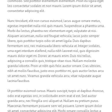
commodo. Sed porttitor elementum elementum. Proin eu ligula eget
leo consectetur sodales et non mauris. Lorem ipsum dolor sit amet,
consectetur adipiscing elit.
Nunc tincidunt, elit non cursus euismod, lacus augue ornare metus,
egestas imperdiet nulla nisl quis mauris. Suspendisse a pharetra urna.
Morbi dui lectus, pharetra nec elementum eget, vulputate ut nisi.
Aliquam accumsan, nulla sed feugiat vehicula, lacus justo semper
libero, quis porttitor turpis odio sit amet ligula. Duis dapibus
fermentum orci, nec malesuada libero vehicula ut. Integer sodales,
urna eget interdum eleifend, nulla nibh laoreet nisl, quis dignissim
mauris dolor eget mi. Donec at mauris enim. Duis nisi tellus,
adipiscing a convallis quis, tristique vitae risus. Nullam molestie
gravida lobortis. Proin ut nibh quis felis auctor ornare. Cras ultricies,
nibh at mollis faucibus, justo eros porttitor mi, quis auctor lectus arcu
sit amet nunc. Vivamus gravida vehicula arcu, vitae vulputate augue
lacinia faucibus.
Ut porttitor euismod cursus. Mauris suscipit, turpis ut dapibus rhoncus,
odio erat egestas orci, in sollicitudin enim erat id est. Sed auctor
gravida arcu, nec fringilla orci aliquet ut. Nullam eu pretium purus.
Maecenas fermentum posuere sem vel posuere. Lorem ipsum dolor
sit amet, consectetur adipiscing elit. Morbi ornare convallis lectus a