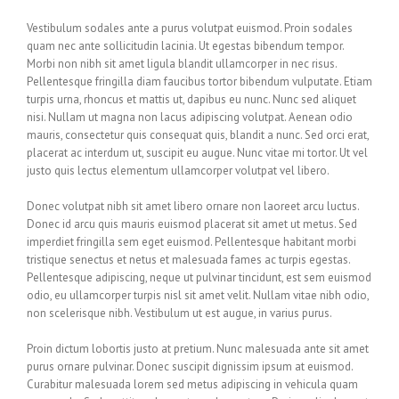
Vestibulum sodales ante a purus volutpat euismod. Proin sodales
quam nec ante sollicitudin lacinia. Ut egestas bibendum tempor.
Morbi non nibh sit amet ligula blandit ullamcorper in nec risus.
Pellentesque fringilla diam faucibus tortor bibendum vulputate. Etiam
turpis urna, rhoncus et mattis ut, dapibus eu nunc. Nunc sed aliquet
nisi. Nullam ut magna non lacus adipiscing volutpat. Aenean odio
mauris, consectetur quis consequat quis, blandit a nunc. Sed orci erat,
placerat ac interdum ut, suscipit eu augue. Nunc vitae mi tortor. Ut vel
justo quis lectus elementum ullamcorper volutpat vel libero.
Donec volutpat nibh sit amet libero ornare non laoreet arcu luctus.
Donec id arcu quis mauris euismod placerat sit amet ut metus. Sed
imperdiet fringilla sem eget euismod. Pellentesque habitant morbi
tristique senectus et netus et malesuada fames ac turpis egestas.
Pellentesque adipiscing, neque ut pulvinar tincidunt, est sem euismod
odio, eu ullamcorper turpis nisl sit amet velit. Nullam vitae nibh odio,
non scelerisque nibh. Vestibulum ut est augue, in varius purus.
Proin dictum lobortis justo at pretium. Nunc malesuada ante sit amet
purus ornare pulvinar. Donec suscipit dignissim ipsum at euismod.
Curabitur malesuada lorem sed metus adipiscing in vehicula quam