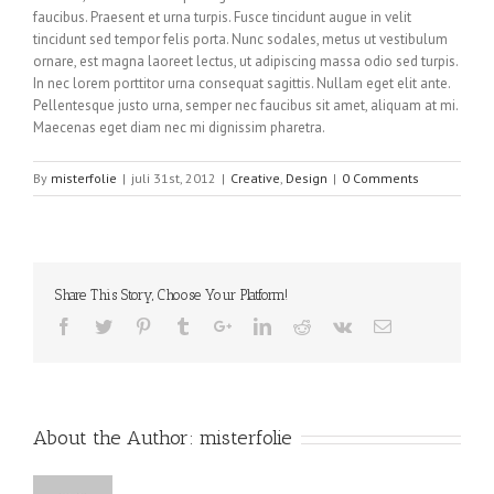
faucibus. Praesent et urna turpis. Fusce tincidunt augue in velit
tincidunt sed tempor felis porta. Nunc sodales, metus ut vestibulum
ornare, est magna laoreet lectus, ut adipiscing massa odio sed turpis.
In nec lorem porttitor urna consequat sagittis. Nullam eget elit ante.
Pellentesque justo urna, semper nec faucibus sit amet, aliquam at mi.
Maecenas eget diam nec mi dignissim pharetra.
By
misterfolie
|
juli 31st, 2012
|
Creative
,
Design
|
0 Comments
Share This Story, Choose Your Platform!
About the Author:
misterfolie